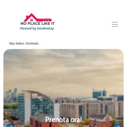
Stay. Gather. Celebrate.
Home
Tutte le proprietà
▾
Contattaci
Prenota ora!