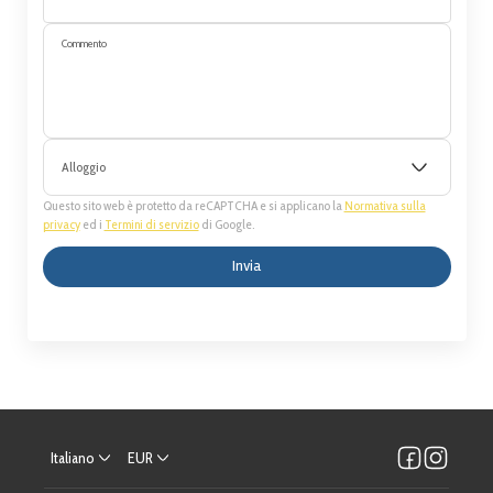
Commento
Alloggio
Questo sito web è protetto da reCAPTCHA e si applicano la
Normativa sulla
privacy
ed i
Termini di servizio
di Google.
Invia
Italiano
EUR